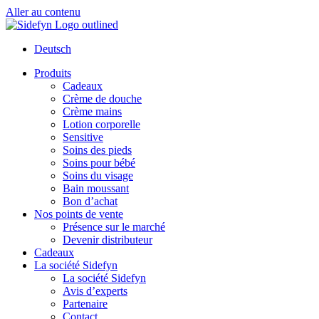
Aller au contenu
Deutsch
Produits
Cadeaux
Crème de douche
Crème mains
Lotion corporelle
Sensitive
Soins des pieds
Soins pour bébé
Soins du visage
Bain moussant
Bon d’achat
Nos points de vente
Présence sur le marché
Devenir distributeur
Cadeaux
La société Sidefyn
La société Sidefyn
Avis d’experts
Partenaire
Contact