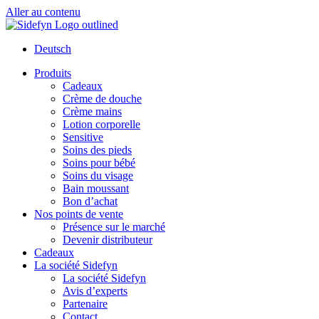
Aller au contenu
Deutsch
Produits
Cadeaux
Crème de douche
Crème mains
Lotion corporelle
Sensitive
Soins des pieds
Soins pour bébé
Soins du visage
Bain moussant
Bon d’achat
Nos points de vente
Présence sur le marché
Devenir distributeur
Cadeaux
La société Sidefyn
La société Sidefyn
Avis d’experts
Partenaire
Contact