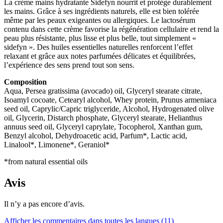
La crème mains hydratante Sidefyn nourrit et protège durablement
les mains. Grâce à ses ingrédients naturels, elle est bien tolérée
même par les peaux exigeantes ou allergiques. Le lactosérum
contenu dans cette crème favorise la régénération cellulaire et rend la
peau plus résistante, plus lisse et plus belle, tout simplement «
sidefyn ». Des huiles essentielles naturelles renforcent l’effet
relaxant et grâce aux notes parfumées délicates et équilibrées,
l’expérience des sens prend tout son sens.
Composition
Aqua, Persea gratissima (avocado) oil, Glyceryl stearate citrate,
Isoamyl cocoate, Cetearyl alcohol, Whey protein, Prunus armeniaca
seed oil, Caprylic/Capric triglyceride, Alcohol, Hydrogenated olive
oil, Glycerin, Distarch phosphate, Glyceryl stearate, Helianthus
annuus seed oil, Glyceryl caprylate, Tocopherol, Xanthan gum,
Benzyl alcohol, Dehydroacetic acid, Parfum*, Lactic acid,
Linalool*, Limonene*, Geraniol*
*from natural essential oils
Avis
Il n’y a pas encore d’avis.
Afficher les commentaires dans toutes les langues (11)