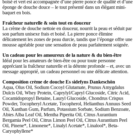
boisé et vert est accompagnée d’une pierre ponce de qualité et d’une
éponge de douche douce – le tout présenté dans un élégant mini-
baquet en bois.
Fraîcheur naturelle & soin tout en douceur
La crème de douche nettoie en douceur, nourrit la peau et séduit par
son parfum unisexe frais et boisé. La pierre ponce élimine
délicatement les zones de peau durcie, tandis que l’éponge offre une
mousse agréable pour une sensation de peau parfaitement soignée.
Un cadeau pour les amoureux de la nature & du bien-être
Idéal pour les amateurs de bien-être ou pour toute personne
appréciant la fraîcheur naturelle et la détente profonde – et, avec un
message approprié, un cadeau personnel ou une délicate attention.
Composition crème de douche Es sidefyns Dankeschön
Aqua, Olus Oil, Sodium Cocoyl Glutamate, Prunus Amygdalus
Dulcis Oil, Whey Protein, Caprylyl/Capryl Glucoside, Citric Acid,
Cocamidopropyl Betaine, Lauryl Glucoside, Chondrus Crispus
Powder, Tocopheryl Acetate, Tocopherol, Helianthus Annuus Seed
Oil, Xanthan Gum, Parfum, Potassium Sorbate, Sodium Benzoate,
Abies Alba Leaf Oil, Mentha Piperita Oil, Citrus Aurantium
Bergamia Peel Oil, Citrus Limon Peel Oil, Citrus Aurantium Peel
Oil, Pinene*, Limonene*, Linalyl Acetate*, Linalool*, Beta-
Caryophyllene*