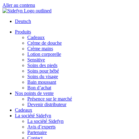
Aller au contenu
Deutsch
Produits
Cadeaux
Crème de douche
Crème mains
Lotion corporelle
Sensitive
Soins des pieds
Soins pour bébé
Soins du visage
Bain moussant
Bon d’achat
Nos points de vente
Présence sur le marché
Devenir distributeur
Cadeaux
La société Sidefyn
La société Sidefyn
Avis d’experts
Partenaire
Contact