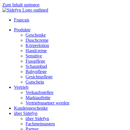
Zum Inhalt springen
Français
Produkte
Geschenke
Duschcreme
Körperlotion
Handcreme
Sensitive
Fusspflege
Schaumbad
Babypflege
Gesichtspflege
Gutschein
Vertrieb
Verkaufsstellen
Marktauftritte
Vertriebspartner werden
Kundengeschenke
über Sidefyn
über Sidefyn
Fachmeinungen
Partner