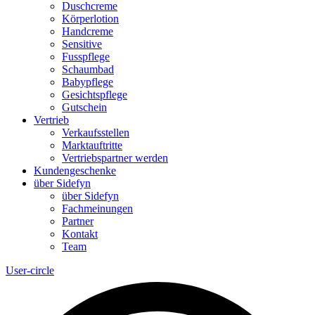
Duschcreme
Körperlotion
Handcreme
Sensitive
Fusspflege
Schaumbad
Babypflege
Gesichtspflege
Gutschein
Vertrieb
Verkaufsstellen
Marktauftritte
Vertriebspartner werden
Kundengeschenke
über Sidefyn
über Sidefyn
Fachmeinungen
Partner
Kontakt
Team
User-circle