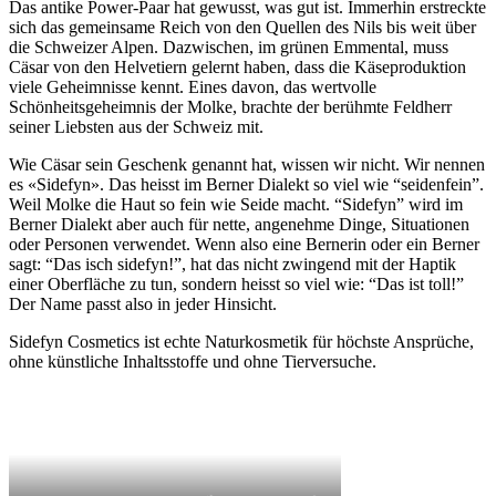
Das antike Power-Paar hat gewusst, was gut ist. Immerhin erstreckte
sich das gemeinsame Reich von den Quellen des Nils bis weit über
die Schweizer Alpen. Dazwischen, im grünen Emmental, muss
Cäsar von den Helvetiern gelernt haben, dass die Käseproduktion
viele Geheimnisse kennt. Eines davon, das wertvolle
Schönheitsgeheimnis der Molke, brachte der berühmte Feld­herr
seiner Liebsten aus der Schweiz mit.
Wie Cäsar sein Geschenk genannt hat, wissen wir nicht. Wir nennen
es «Sidefyn». Das heisst im Berner Dialekt so viel wie “seidenfein”.
Weil Molke die Haut so fein wie Seide macht. “Sidefyn” wird im
Berner Dialekt aber auch für nette, angenehme Dinge, Situationen
oder Personen verwendet. Wenn also eine Bernerin oder ein Berner
sagt: “Das isch sidefyn!”, hat das nicht zwingend mit der Haptik
einer Oberfläche zu tun, sondern heisst so viel wie: “Das ist toll!”
Der Name passt also in jeder Hinsicht.
Sidefyn Cosmetics ist echte Naturkosmetik für höchste Ansprüche,
ohne künstliche Inhaltsstoffe und ohne Tierversuche.