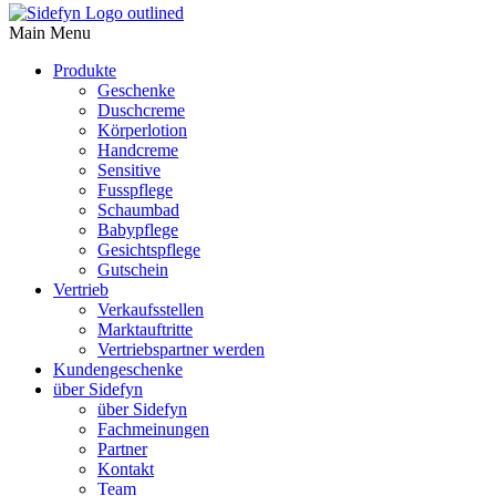
Main Menu
Produkte
Geschenke
Duschcreme
Körperlotion
Handcreme
Sensitive
Fusspflege
Schaumbad
Babypflege
Gesichtspflege
Gutschein
Vertrieb
Verkaufsstellen
Marktauftritte
Vertriebspartner werden
Kundengeschenke
über Sidefyn
über Sidefyn
Fachmeinungen
Partner
Kontakt
Team