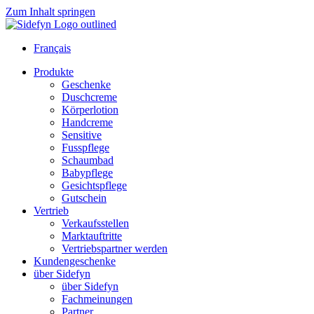
Zum Inhalt springen
Français
Produkte
Geschenke
Duschcreme
Körperlotion
Handcreme
Sensitive
Fusspflege
Schaumbad
Babypflege
Gesichtspflege
Gutschein
Vertrieb
Verkaufsstellen
Marktauftritte
Vertriebspartner werden
Kundengeschenke
über Sidefyn
über Sidefyn
Fachmeinungen
Partner