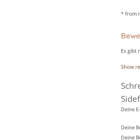
* from n
Bewe
Es gibt
Show rev
Schr
Side
Deine E-
Deine 
Deine 