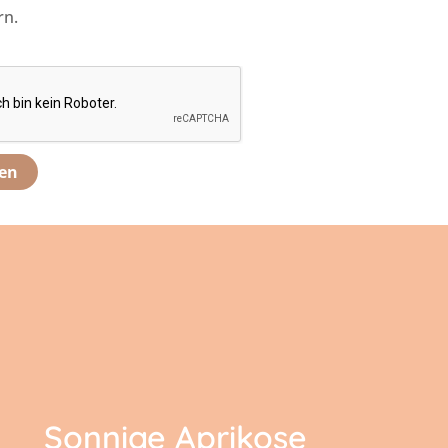
rn.
Sonnige Aprikose