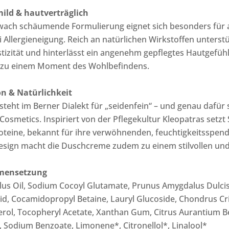
mild & hautverträglich
wach schäumende Formulierung eignet sich besonders für 
 Allergieneigung. Reich an natürlichen Wirkstoffen unterstü
astizität und hinterlässt ein angenehm gepflegtes Hautgef
zu einem Moment des Wohlbefindens.
on & Natürlichkeit
 steht im Berner Dialekt für „seidenfein“ – und genau daf
Cosmetics. Inspiriert von der Pflegekultur Kleopatras setzt
oteine, bekannt für ihre verwöhnenden, feuchtigkeitsspende
sign macht die Duschcreme zudem zu einem stilvollen und
mensetzung
lus Oil, Sodium Cocoyl Glutamate, Prunus Amygdalus Dulcis 
Acid, Cocamidopropyl Betaine, Lauryl Glucoside, Chondrus C
rol, Tocopheryl Acetate, Xanthan Gum, Citrus Aurantium B
, Sodium Benzoate, Limonene*, Citronellol*, Linalool*