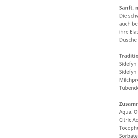
Sanft, 
Die sch
auch bei
ihre El
Dusche 
Traditi
Sidefyn
Sidefyn 
Milchpr
Tubende
Zusam
Aqua, O
Citric 
Tocophe
Sorbate