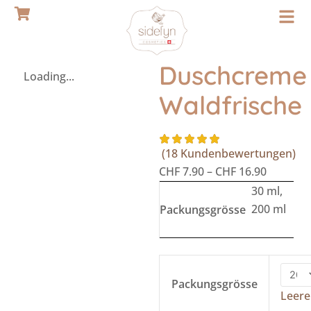
Zum
Inhalt
springen
Duschcreme
Loading...
Waldfrische
(
18
Kundenbewertungen)
CHF
7.90
–
CHF
16.90
30 ml,
200 ml
Packungsgrösse
Duschcreme
Waldfrische
Packungsgrösse
Leer
Menge