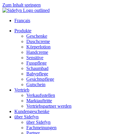
Zum Inhalt springen
Français
Produkte
Geschenke
Duschcreme
Körperlotion
Handcreme
Sensitive
Fusspflege
Schaumbad
Babypflege
Gesichtspflege
Gutschein
Vertrieb
Verkaufsstellen
Marktauftritte
Vertriebspartner werden
Kundengeschenke
über Sidefyn
über Sidefyn
Fachmeinungen
Partner