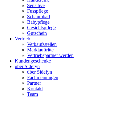
Sensitive
Fusspflege
Schaumbad
Babypflege
Gesichtspflege
Gutschein
Vertrieb
Verkaufsstellen
Marktauftritte
Vertriebspartner werden
Kundengeschenke
über Sidefyn
über Sidefyn
Fachmeinungen
Partner
Kontakt
Team